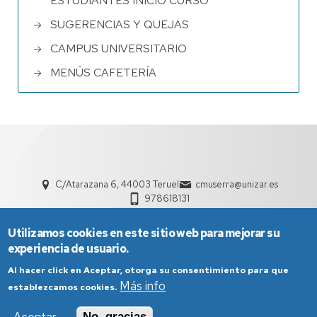
ESTUDIANTES INICIO CURSO
SUGERENCIAS Y QUEJAS
CAMPUS UNIVERSITARIO
MENÚS CAFETERÍA
C/Atarazana 6, 44003 Teruel
cmuserra@unizar.es
978618131
Utilizamos cookies en este sitio web para mejorar su
experiencia de usuario.
Al hacer click en Aceptar, otorga su consentimiento para que
Más info
establezcamos cookies.
Aviso Legal
Condiciones generales de uso
No, gracias