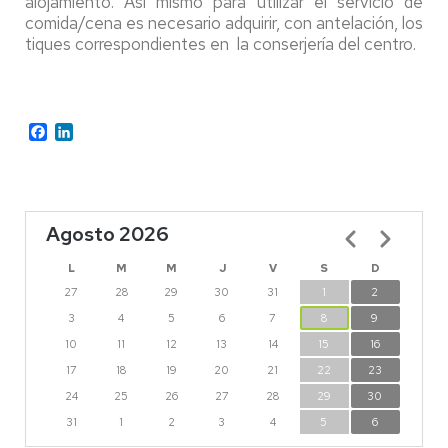
alojamiento. Así mismo para utilizar el servicio de
comida/cena es necesario adquirir, con antelación, los
tiques correspondientes en la conserjería del centro.
Facebook
LinkedIn
Agosto 2026
Paginación
L
M
M
J
V
S
D
27
28
29
30
31
1
2
3
4
5
6
7
8
9
10
11
12
13
14
15
16
17
18
19
20
21
22
23
24
25
26
27
28
29
30
31
1
2
3
4
5
6