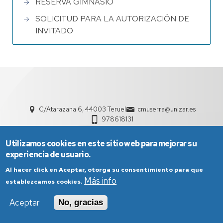
RESERVA GIMNASIO
SOLICITUD PARA LA AUTORIZACIÓN DE
INVITADO
C/Atarazana 6, 44003 Teruel
cmuserra@unizar.es
978618131
Utilizamos cookies en este sitio web para mejorar su
experiencia de usuario.
Al hacer click en Aceptar, otorga su consentimiento para que
Más info
establezcamos cookies.
Aviso Legal
Condiciones generales de uso
Aceptar
No, gracias
Política de Privacidad
Política de Cookies
Política de Accesibilidad