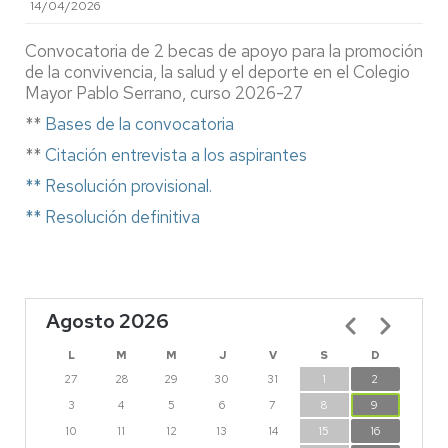
14/04/2026
Convocatoria de 2 becas de apoyo para la promoción
de la convivencia, la salud y el deporte en el Colegio
Mayor Pablo Serrano, curso 2026-27
**
Bases de la convocatoria
**
Citación entrevista a los aspirantes
** Resolución provisional.
** Resolución definitiva
Agosto 2026
Paginación
L
M
M
J
V
S
D
27
28
29
30
31
1
2
3
4
5
6
7
8
9
10
11
12
13
14
15
16