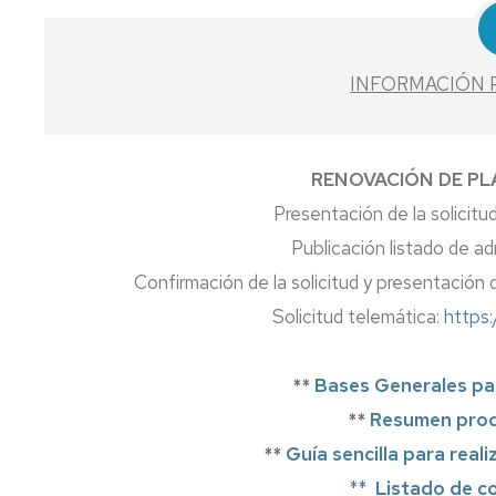
Decálogo
de
Colegios
invitados
Mayores
UZ
Normativa
INFORMACIÓN 
interna
Admisión
Información
Colegio
2026-
plazas
Mayor
27
colegial
Pablo
RENOVACIÓN DE PL
Serrano
Movilidad
Normas
Presentación de la solicitud
estudiantes/Acc
de
Reglamento
Saludo
Publicación listado de a
form
admisión
Colegios
del
Mayores
director
Confirmación de la solicitud y presentación
de
Common
Precios
Solicitud telemática:
https:
la
spaces
públicos
UZ
Calendario
Tarifas
**
Bases Generales par
de
de
admisión
**
Resumen proc
desperfectos
de
Guia
**
Guía sencilla para real
los
para
**
Listado de c
Colegios