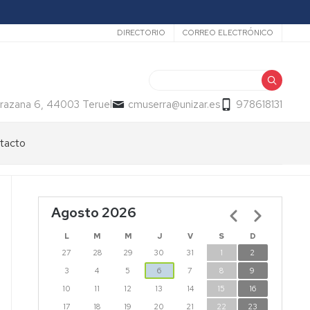
Secundario
DIRECTORIO
CORREO ELECTRÓNICO
Buscar
razana 6, 44003 Teruel
cmuserra@unizar.es
978618131
tacto
Agosto 2026
Paginación
L
M
M
J
V
S
D
27
28
29
30
31
1
2
3
4
5
6
7
8
9
10
11
12
13
14
15
16
17
18
19
20
21
22
23