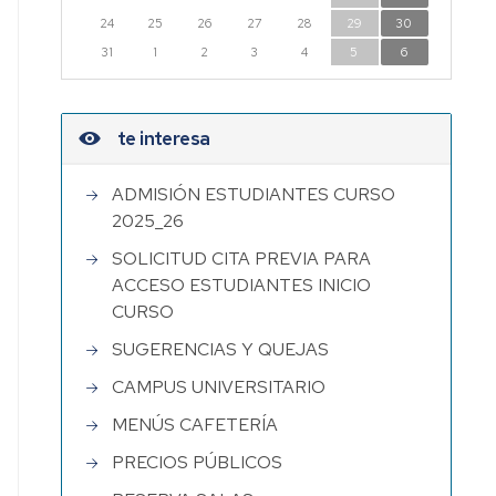
24
25
26
27
28
29
30
31
1
2
3
4
5
6
te interesa
ADMISIÓN ESTUDIANTES CURSO
2025_26
SOLICITUD CITA PREVIA PARA
ACCESO ESTUDIANTES INICIO
CURSO
SUGERENCIAS Y QUEJAS
CAMPUS UNIVERSITARIO
MENÚS CAFETERÍA
PRECIOS PÚBLICOS