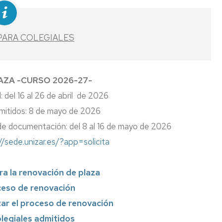
Encuesta
satisfacción
para
colegiales
PARA COLEGIALES
Mapa
de
procesos
AZA -CURSO 2026-27-
: del 16 al 26 de abril de 2026
ommodation
dmitidos: 8 de mayo de 2026
 de documentación: del 8 al 16 de mayo de 2026
//sede.unizar.es/?app=solicita
a la renovación de plaza
eso de renovación
izar el proceso de renovación
olegiales admitidos