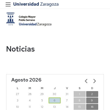
Noticias
Agosto 2026
Paginación
L
M
M
J
V
S
D
27
28
29
30
31
1
2
3
4
5
6
7
8
9
10
11
12
13
14
15
16