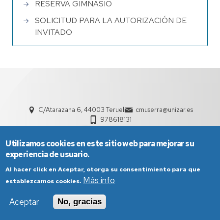
RESERVA GIMNASIO
SOLICITUD PARA LA AUTORIZACIÓN DE
INVITADO
C/Atarazana 6, 44003 Teruel
cmuserra@unizar.es
978618131
Utilizamos cookies en este sitio web para mejorar su
experiencia de usuario.
Al hacer click en Aceptar, otorga su consentimiento para que
Más info
establezcamos cookies.
Aviso Legal
Condiciones generales de uso
Aceptar
No, gracias
Política de Privacidad
Política de Cookies
Política de Accesibilidad