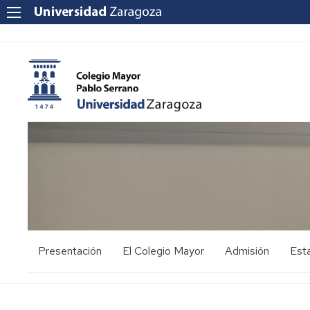
Presentación
El Colegio Mayor
Admisión
Esta
Instalaciones
Galeria
Normativa
Inf
espacios
interna
comunes
Ubicación
Soli