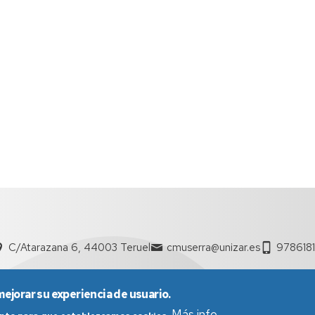
C/Atarazana 6, 44003 Teruel
cmuserra@unizar.es
9786181
mejorar su experiencia de usuario.
Más info