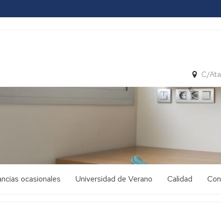
C/Ata
ncias ocasionales
Universidad de Verano
Calidad
Con
ormación
Información
Carta
Informe
de
seguimiento
servicios
citud
Solicitud