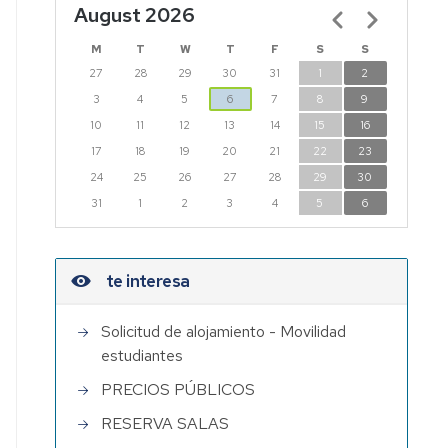
August 2026
Pagination
M
T
W
T
F
S
S
27
28
29
30
31
1
2
3
4
5
6
7
8
9
10
11
12
13
14
15
16
17
18
19
20
21
22
23
24
25
26
27
28
29
30
31
1
2
3
4
5
6
te interesa
Solicitud de alojamiento - Movilidad
estudiantes
PRECIOS PÚBLICOS
RESERVA SALAS